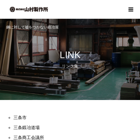
鋼に対して嘘をつかない鍛冶屋
LINK
リンク集
三条市
三条鍛冶道場
三条商工会議所