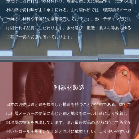
形だけに囚われない鋏材料作り、理論を踏まえた製品作り、だから山
村の鋏は切れ味がよく永く切れる。山村製作所では、理美容鋏メーカ
ー向けに材料や半製品を製造販売しております。形・デザインだけに
は囚われず品質にこだわります。素材選び・鍛造・裏スキ等あらゆる
工程で一切の妥協を省いております。
利器材製造
日本の刃物は鉄と鋼を接着した構造を持つことが特徴である。弊社で
は利器メーカーの要望に応じた鋼と地金をロール圧延により接着し、
鍛冶屋の技術を再現しています。また最終製品の形状に応じて角度が
付いたロール玉を用いて圧延と同時に成型も行い、より使いやすい利