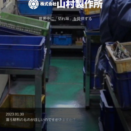
世界中に「切れ味」を提供する
2023.01.30
2023.01.30
2023.01.30
2023.01.30
2023.01.30
貿易取引の基本条件はどうなっていますか？
違う材料のものがほしいのですが？
材料単価には部品もすべて含まれているのですか？
山村で鍛造するとどのように組織が変わるのですか、圧延鉄板と比べてどう
ロストワックスと鍛造はどのような違いがありますか？
でしょうか？