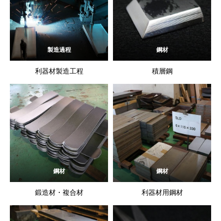
製造過程
鋼材
利器材製造工程
積層鋼
鋼材
鋼材
鍛造材・複合材
利器材用鋼材