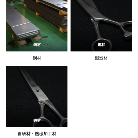
鋼材
鋼材
鋼材
鍛造材
鋼材
自研材・機械加工材