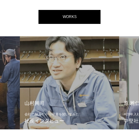
WORKS
山村興司
原 雅
会社の魅力とやり甲斐を聞いてみた
H28年入
社長インタビュー
中堅社